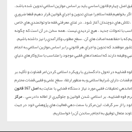
 طبق اصل چهارم قانون اساسي بايد بر اساس موازين اسلامي تدوين شده باشد.
 اگر بخواهيم فقه اسلام را مبناي تدوين و اجراي قوانين قرار دهيم قطعا ضروري
تلاش هاي دوچندان آغاز شود . در غناي معرفتي فقه ما و توانمندي هاي خاص
ناسب با تحولات جديد ، هيچ ترديدي نيست ، همه سخن در آن است كه چگونه
نيم كه با حفظ همه اصالت هاي آن ، سطح مطلوب وكارآمدي را نيز داشته باشيم.
ور موظفند كه تدوين و اجراي هر قانوني را بر اساس موازين اسلامي به انجام
فقهي وظيفه دارند كه استعدادهاي فقهي موجود را متناسب با سازوكارهاي دنياي
وه قضاییه در تحول دادگستری با رویکرد اسلامی کردن امر قضاوت و تأکید بر
 قضات دارای شرایط اسلامی و به منظور ارتقاء سطح علمی و فقهی قضات محترم
ساماندهي تحقيقات فقهي مورد نياز دستگاه قضايي با عنايت به
اصل 167 قانون
م قوه قضاييه، بر اسلامي شدن قوانين و جلوگيري از اطاله دادرسي ،
مرکز
دا فعالیت خود را از سر گرفت. این مرکز با سمت دهي فعاليت هاي پژوهشي خود در جهت
اوند متعال توفيق به انجام رساندن آن را خواستاريم.