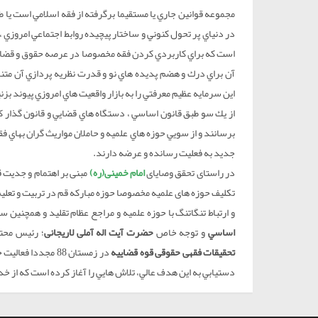
مجموعه قوانين جاري يا مستقيما برگرفته از فقه اسلامي است يا
در دنياي پر تحول كنوني و ساختار پيچيده روابط اجتماعي امروزي ،
است كه براي كاربردي كردن فقه مخصوصا در عرصه حقوق و قضا ، 
آن براي درك و هضم پديده هاي نو و قدرت نظريه پردازي آن مت
اين سرمايه عظيم معرفتي را به بازار واقعيت هاي امروزي پيوند بز
از يك سو طبق قانون اساسي ، دستگاه هاي قضايي و قانون گذار كش
برسانند و از سويي حوزه هاي علميه و حاملان مواريث گران بهاي 
جديد به فعليت رسانده و عرضه دارند.
در راستای تحقق وصایای
امام خمینی(ره)
مبنی بر اهتمام و جدیت ق
تکلیف حوزه های علمیه مخصوصا حوزه مبارکه قم در تربیت و تعلیم
و ارتباط تنگاتنگ با حوزه علمیه و مراجع عظام تقلید و همچنین 
اساسي
و توجه خاص
حضرت آیت اله آملی لاریجانی
؛ رئيس محتر
تحقیقات فقهی حقوقی قوه قضاییه
در زمستان 88 مجد
دستيابي به اين هدف عالي،‌ تلاش هايي را آغاز كرده است كه از خد