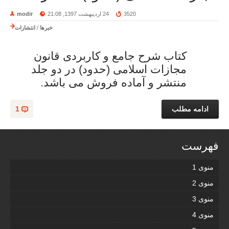
3520
24 اردیبهشت 1397, 21:08
modir
خبرها
/
انتشارات
کتاب شرح جامع و کاربردی قانون
مجازات اسلامی (حدود) در دو جلد
منتشر و آماده فروش می باشد.
ادامه مطلب
1
فهرست
منوی 1
منوی 2
منوی 3
منوی 4